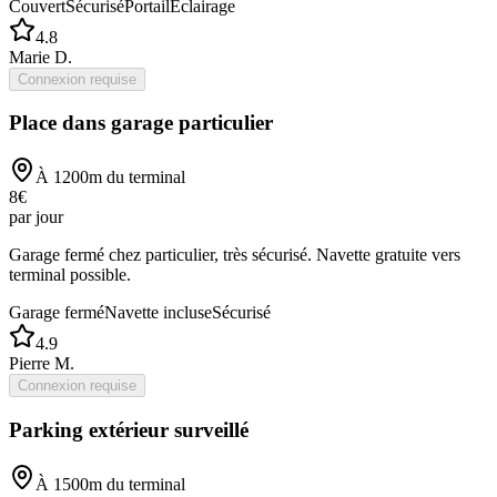
Couvert
Sécurisé
Portail
Éclairage
4.8
Marie D.
Connexion requise
Place dans garage particulier
À
1200
m du terminal
8
€
par jour
Garage fermé chez particulier, très sécurisé. Navette gratuite vers
terminal possible.
Garage fermé
Navette incluse
Sécurisé
4.9
Pierre M.
Connexion requise
Parking extérieur surveillé
À
1500
m du terminal