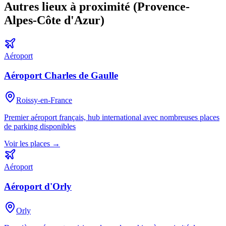
Autres lieux à proximité (
Provence-
Alpes-Côte d'Azur
)
Aéroport
Aéroport Charles de Gaulle
Roissy-en-France
Premier aéroport français, hub international avec nombreuses places
de parking disponibles
Voir les places →
Aéroport
Aéroport d'Orly
Orly