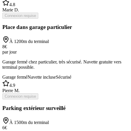
4.8
Marie D.
Connexion requise
Place dans garage particulier
À
1200
m du terminal
8
€
par jour
Garage fermé chez particulier, très sécurisé. Navette gratuite vers
terminal possible.
Garage fermé
Navette incluse
Sécurisé
4.9
Pierre M.
Connexion requise
Parking extérieur surveillé
À
1500
m du terminal
6
€