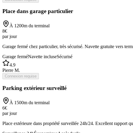
Place dans garage particulier
À
1200
m du terminal
8
€
par jour
Garage fermé chez particulier, très sécurisé. Navette gratuite vers term
Garage fermé
Navette incluse
Sécurisé
4.9
Pierre M.
Connexion requise
Parking extérieur surveillé
À
1500
m du terminal
6
€
par jour
Place extérieure dans propriété surveillée 24h/24. Excellent rapport qua