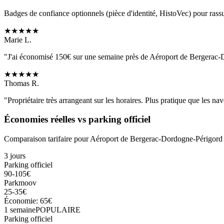
Badges de confiance optionnels (pièce d'identité, HistoVec) pour rass
★
★
★
★
★
Marie L.
"J'ai économisé 150€ sur une semaine près de
Aéroport de Bergerac-
★
★
★
★
★
Thomas R.
"Propriétaire très arrangeant sur les horaires. Plus pratique que les nave
Économies réelles vs parking officiel
Comparaison tarifaire pour
Aéroport de Bergerac-Dordogne-Périgord
3 jours
Parking officiel
90-105€
Parkmoov
25-35€
Économie: 65€
1 semaine
POPULAIRE
Parking officiel