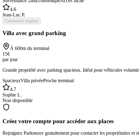
Surveillance 24h
Économique
Accès facile
4.6
Jean-Luc P.
Connexion requise
Villa avec grand parking
À
600
m du terminal
15
€
par jour
Grande propriété avec parking spacieux. Idéal pour véhicules volumi
Spacieux
Villa privée
Proche terminal
4.7
Sophie L.
Non disponible
Créez votre compte pour accéder aux places
Rejoignez
Parkmoov
gratuitement pour contacter les propriétaires et r