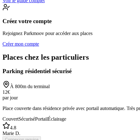
Voir le guide complet
Créez votre compte
Rejoignez Parkmoov pour accéder aux places
Créer mon compte
Places chez les particuliers
Parking résidentiel sécurisé
À
800
m du terminal
12
€
par jour
Place couverte dans résidence privée avec portail automatique. Très p
Couvert
Sécurisé
Portail
Éclairage
4.8
Marie D.
Connexion requise