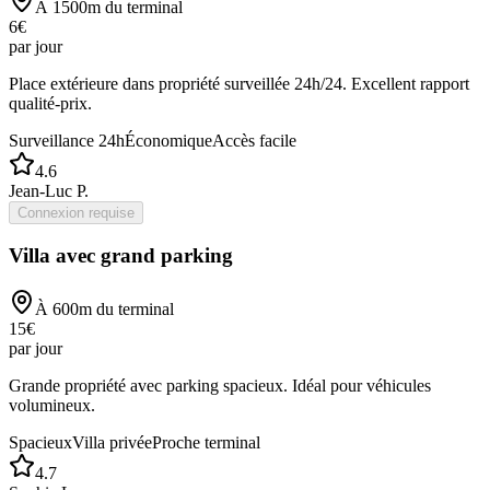
À
1500
m du terminal
6
€
par jour
Place extérieure dans propriété surveillée 24h/24. Excellent rapport
qualité-prix.
Surveillance 24h
Économique
Accès facile
4.6
Jean-Luc P.
Connexion requise
Villa avec grand parking
À
600
m du terminal
15
€
par jour
Grande propriété avec parking spacieux. Idéal pour véhicules
volumineux.
Spacieux
Villa privée
Proche terminal
4.7