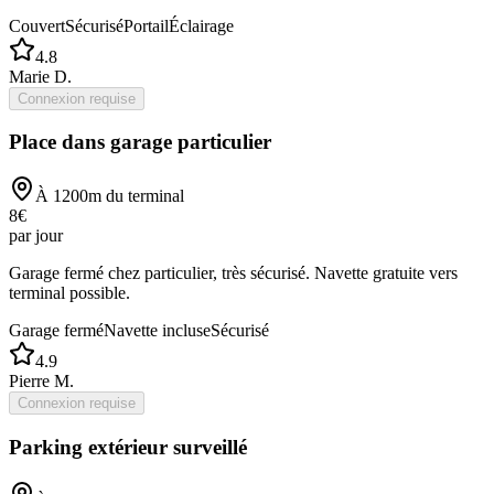
Couvert
Sécurisé
Portail
Éclairage
4.8
Marie D.
Connexion requise
Place dans garage particulier
À
1200
m du terminal
8
€
par jour
Garage fermé chez particulier, très sécurisé. Navette gratuite vers
terminal possible.
Garage fermé
Navette incluse
Sécurisé
4.9
Pierre M.
Connexion requise
Parking extérieur surveillé