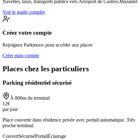
Navettes, taxis, transports publics vers
Aéroport de Castres-Mazamet
Voir le guide complet
Créez votre compte
Rejoignez Parkmoov pour accéder aux places
Créer mon compte
Places chez les particuliers
Parking résidentiel sécurisé
À
800
m du terminal
12
€
par jour
Place couverte dans résidence privée avec portail automatique. Très
proche terminal.
Couvert
Sécurisé
Portail
Éclairage