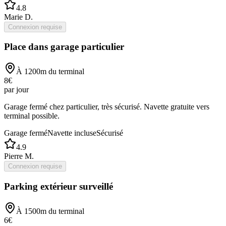
4.8
Marie D.
Connexion requise
Place dans garage particulier
À
1200
m du terminal
8
€
par jour
Garage fermé chez particulier, très sécurisé. Navette gratuite vers
terminal possible.
Garage fermé
Navette incluse
Sécurisé
4.9
Pierre M.
Connexion requise
Parking extérieur surveillé
À
1500
m du terminal
6
€