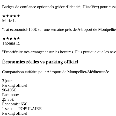
Badges de confiance optionnels (pièce d'identité, HistoVec) pour rass
★
★
★
★
★
Marie L.
"J'ai économisé 150€ sur une semaine près de
Aéroport de Montpellie
★
★
★
★
★
Thomas R.
"Propriétaire très arrangeant sur les horaires. Plus pratique que les nave
Économies réelles vs parking officiel
Comparaison tarifaire pour
Aéroport de Montpellier-Méditerranée
3 jours
Parking officiel
90-105€
Parkmoov
25-35€
Économie: 65€
1 semaine
POPULAIRE
Parking officiel