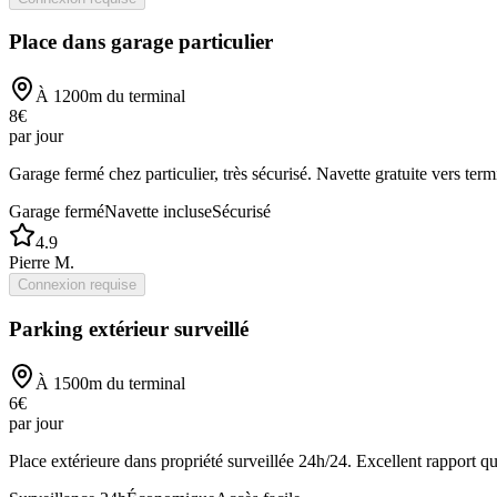
Place dans garage particulier
À
1200
m du terminal
8
€
par jour
Garage fermé chez particulier, très sécurisé. Navette gratuite vers term
Garage fermé
Navette incluse
Sécurisé
4.9
Pierre M.
Connexion requise
Parking extérieur surveillé
À
1500
m du terminal
6
€
par jour
Place extérieure dans propriété surveillée 24h/24. Excellent rapport qua