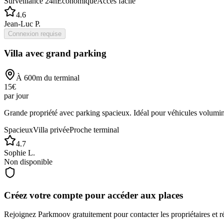
Surveillance 24h
Économique
Accès facile
4.6
Jean-Luc P.
Connexion requise
Villa avec grand parking
À
600
m du terminal
15
€
par jour
Grande propriété avec parking spacieux. Idéal pour véhicules volumi
Spacieux
Villa privée
Proche terminal
4.7
Sophie L.
Non disponible
Créez votre compte pour accéder aux places
Rejoignez
Parkmoov
gratuitement pour contacter les propriétaires et r