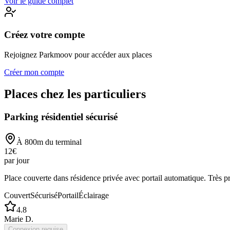
Voir le guide complet
Créez votre compte
Rejoignez Parkmoov pour accéder aux places
Créer mon compte
Places chez les particuliers
Parking résidentiel sécurisé
À
800
m du terminal
12
€
par jour
Place couverte dans résidence privée avec portail automatique. Très p
Couvert
Sécurisé
Portail
Éclairage
4.8
Marie D.
Connexion requise