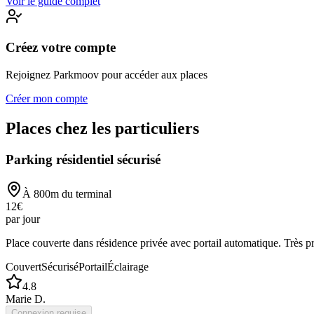
Voir le guide complet
Créez votre compte
Rejoignez Parkmoov pour accéder aux places
Créer mon compte
Places chez les particuliers
Parking résidentiel sécurisé
À
800
m du terminal
12
€
par jour
Place couverte dans résidence privée avec portail automatique. Très p
Couvert
Sécurisé
Portail
Éclairage
4.8
Marie D.
Connexion requise