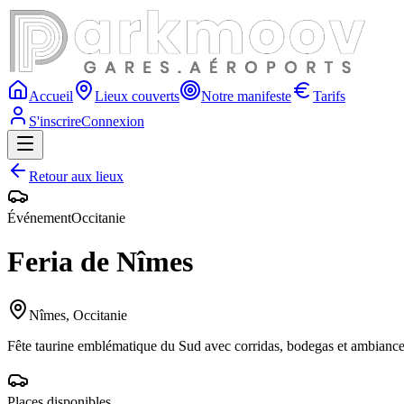
Accueil
Lieux couverts
Notre manifeste
Tarifs
S'inscrire
Connexion
Retour aux lieux
Événement
Occitanie
Feria de Nîmes
Nîmes
,
Occitanie
Fête taurine emblématique du Sud avec corridas, bodegas et ambiance e
Places disponibles