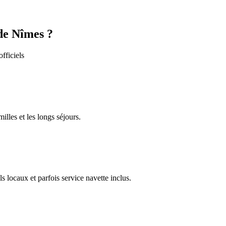
de Nîmes
?
fficiels
milles et les longs séjours.
s locaux et parfois service navette inclus.