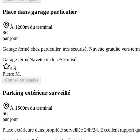
Place dans garage particulier
À
1200
m du terminal
8
€
par jour
Garage fermé chez particulier, très sécurisé. Navette gratuite vers term
Garage fermé
Navette incluse
Sécurisé
4.9
Pierre M.
Connexion requise
Parking extérieur surveillé
À
1500
m du terminal
6
€
par jour
Place extérieure dans propriété surveillée 24h/24. Excellent rapport qua