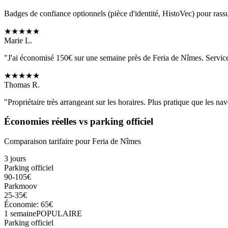
Badges de confiance optionnels (pièce d'identité, HistoVec) pour rass
★
★
★
★
★
Marie L.
"J'ai économisé 150€ sur une semaine près de
Feria de Nîmes
. Servic
★
★
★
★
★
Thomas R.
"Propriétaire très arrangeant sur les horaires. Plus pratique que les nave
Économies réelles vs parking officiel
Comparaison tarifaire pour
Feria de Nîmes
3 jours
Parking officiel
90-105€
Parkmoov
25-35€
Économie: 65€
1 semaine
POPULAIRE
Parking officiel