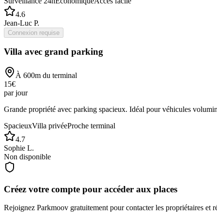
Surveillance 24h
Économique
Accès facile
4.6
Jean-Luc P.
Connexion requise
Villa avec grand parking
À
600
m du terminal
15
€
par jour
Grande propriété avec parking spacieux. Idéal pour véhicules volumi
Spacieux
Villa privée
Proche terminal
4.7
Sophie L.
Non disponible
Créez votre compte pour accéder aux places
Rejoignez
Parkmoov
gratuitement pour contacter les propriétaires et r