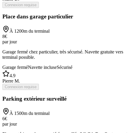
Connexion requise
Place dans garage particulier
À
1200
m du terminal
8
€
par jour
Garage fermé chez particulier, très sécurisé. Navette gratuite vers
terminal possible.
Garage fermé
Navette incluse
Sécurisé
4.9
Pierre M.
Connexion requise
Parking extérieur surveillé
À
1500
m du terminal
6
€
par jour